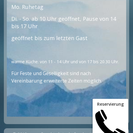
Mo. Ruhetag
Di. - So. ab 10 Uhr geöffnet, Pause von 14
bis 17 Uhr
geöffnet bis zum letzten Gast
warme Küche: von 11 - 14 Uhr und von 17 bis 20.30 Uhr.
Für Feste und Geselligkeit sind nach
Vereinbarung erweiterte Zeiten möglich.
Reservierung