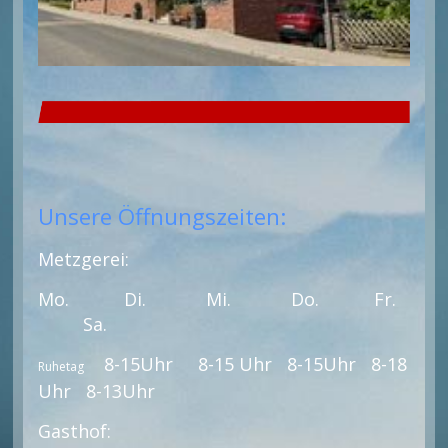
Unsere Öffnungszeiten:
Metzgerei:
Mo. Di. Mi. Do. Fr.
Sa.
8-15Uhr 8-15 Uhr 8-15Uhr 8-18
Ruhetag
Uhr 8-13Uhr
Gasthof: